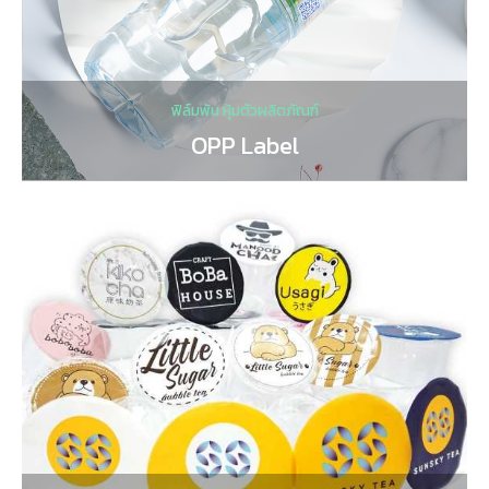
ฟิล์มพัน หุ้มตัวผลิตภัณฑ์
OPP Label