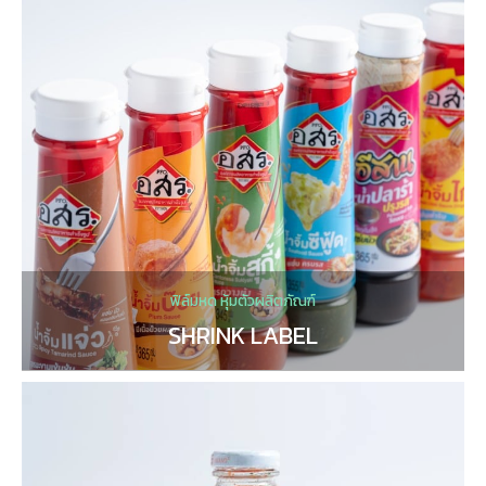
ฟิล์มหด หุ้มตัวผลิตภัณฑ์
SHRINK LABEL