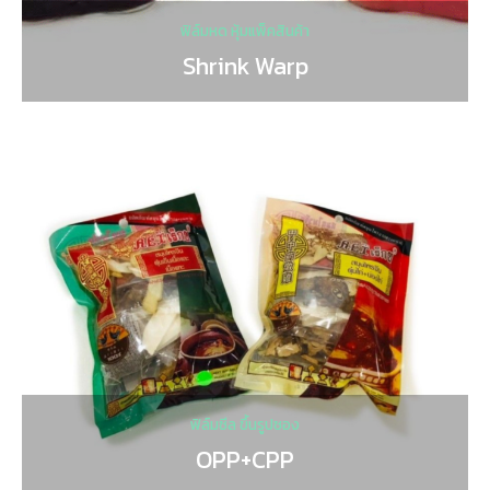
ฟิล์มหด หุ้มแพ็คสินค้า
Shrink Warp
ฟิล์มซีล ขึ้นรูปซอง
OPP+CPP