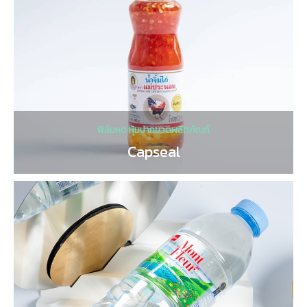
ฟิล์มหด หุ้มปากขวดผลิตภัณฑ์
Capseal