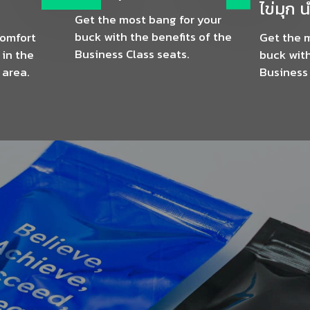
ไข่มุก น
Get the most bang for your
buck with the benefits of the
comfort
Get the 
Business Class seats.
 in the
buck with
 area.
Business 