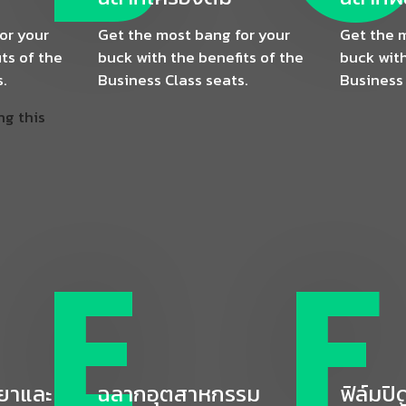
or your
Get the most bang for your
Get the 
ts of the
buck with the benefits of the
buck with
.
Business Class seats.
Business 
ng this
E
F
ยาและ
ฉลากอุตสาหกรรม
ฟิล์มป