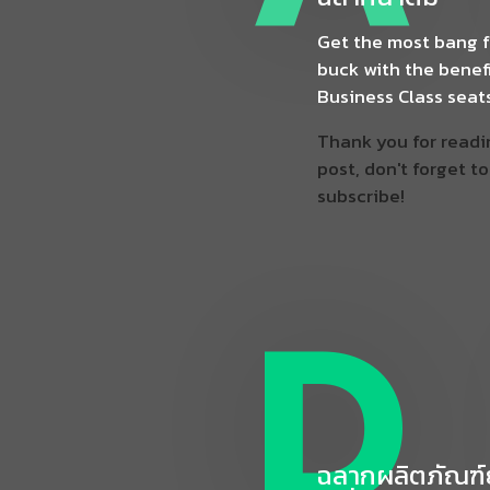
Get the most bang f
buck with the benefi
Business Class seats
Thank you for readi
post, don't forget to
subscribe!
D
ฉลากผลิตภัณฑ์