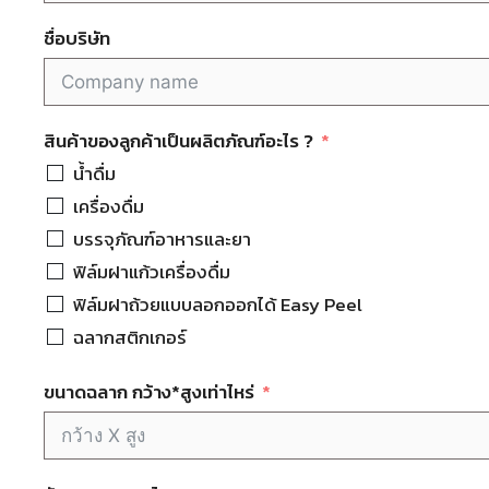
n
ชื่อบริษัท
t
r
y
s
สินค้าของลูกค้าเป็นผลิตภัณฑ์อะไร ?
e
น้ำดื่ม
l
เครื่องดื่ม
e
c
บรรจุภัณฑ์​อาหารและยา
t
ฟิล์มฝาแก้วเครื่องดื่ม
e
ฟิล์มฝาถ้วยแบบลอกออกได้​ Easy Peel
d
ฉลาก​สติกเกอร์
ขนาดฉลาก กว้าง*สูงเท่าไหร่