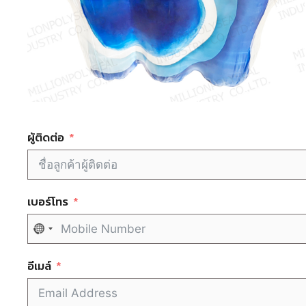
ผู้ติดต่อ
เบอร์โทร
N
o
c
อีเมล์
o
u