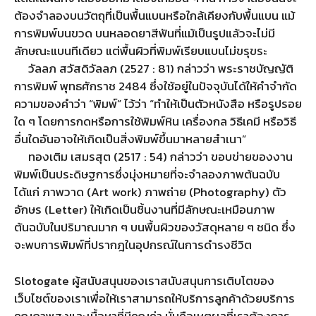
ต้องจำลองบนวัตถุที่เป็นพื้นแบนหรือใกล้เคียงกับพื้นแบน แม้
การพิมพ์บนขวด บนหลอดยาสีฟันที่แม้เป็นรูปแล้วจะไม่มี
ลักษณะแบนทีเดียว แต่พื้นผิวที่พิมพ์เรียบแบนไม่ขรุขระ
วัลลภ สวัสดิวัลลภ (2527 : 81) กล่าวว่า พระราชบัญญัติ
การพิมพ์ พุทธศักราช 2484 ซึ่งใช้อยู่ในปัจจุบันได้ให้คำจำกัด
ความของคำว่า “พิมพ์” ไว้ว่า “ทำให้เป็นตัวหนังสือ หรือรูปรอย
ใด ๆ โดยการกดหรือการใช้พิมพ์หิน เครื่องกล วิธีเคมี หรือวิธี
อื่นใดอันอาจให้เกิดเป็นสิ่งพิมพ์ขึ้นมาหลายสำเนา”
ทองเติม เสมรสุต (2517 : 54) กล่าวว่า ขอบข่ายของงาน
พิมพ์เป็นประดิษฐการซึ่งมุ่งหมายที่จะจำลองภาพต้นฉบับ
ได้แก่ ภาพวาด (Art work) ภาพถ่าย (Photography) ตัว
อักษร (Letter) ให้เกิดเป็นชิ้นงานที่มีลักษณะเหมือนภาพ
ต้นฉบับในปริมาณมาก ๆ บนพื้นผิวของวัสดุหลาย ๆ ชนิด ซึ่ง
จะพบการพิมพ์ที่ปรากฎในอุปกรณ์ในการดำรงชีวิต
Slotogate ผู้สนับสนุนของเราสนับสนุนการเติบโตของ
เว็บไซต์ของเราเพื่อให้เราสามารถให้บริการลูกค้าด้วยบริการ
คุณภาพสูงและเนื้อหาที่มีคุณค่า นั่นคือเหตุผลที่เราต้องการ