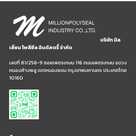
บริษัท มิล
เลี่ยน โพลีซีล อินดัสตรี้ จำกัด
เลขที่ 81/258-9 ซอยเพชรเกษม 116 ถนนเพชรเกษม แขวง
หนองค้างพลู เขตหนองแขม กรุงเทพมหานคร ประเทศไทย
10160