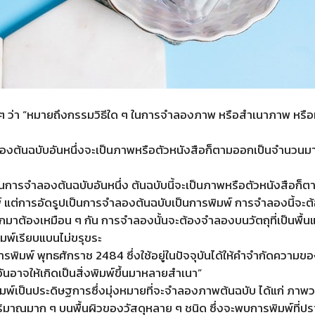
ๆ ว่า “หมายถึงกรรมวิธีใด ๆ ในการจำลองภาพ หรือสำเนาภาพ หรือห
งต้นฉบับอันหนึ่งจะเป็นภาพหรือตัวหนังสือก็ตามออกเป็นจำนวนมาก ๆ
็นการจำลองต้นฉบับอันหนึ่ง ต้นฉบับนี้จะเป็นภาพหรือตัวหนังสือก็ต
มพ์ แต่การอัดรูปเป็นการจำลองต้นฉบับเป็นการพิมพ์ การจำลองนี้
กมาต้องเหมือน ๆ กัน การจำลองนั้นจะต้องจำลองบนวัตถุที่เป็นพื้
พิมพ์เรียบแบนไม่ขรุขระ
มพ์ พุทธศักราช 2484 ซึ่งใช้อยู่ในปัจจุบันได้ให้คำจำกัดความของคำ
ดอันอาจให้เกิดเป็นสิ่งพิมพ์ขึ้นมาหลายสำเนา”
พ์เป็นประดิษฐการซึ่งมุ่งหมายที่จะจำลองภาพต้นฉบับ ได้แก่ ภา
นปริมาณมาก ๆ บนพื้นผิวของวัสดุหลาย ๆ ชนิด ซึ่งจะพบการพิมพ์ที