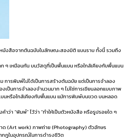
นังสือจากต้นฉบับในลักษณะสองมิติ แบนราบ ทั้งนี้ รวมถึง
 เหมือนกัน บนวัสดุที่เป็นพื้นแบน หรือใกล้เคียงกับพื้นแบน
าม การพิมพ์ไม่ได้เป็นการสร้างต้นฉบัย แต่เป็นการจำลอง
จะต้องเป็นการจำลองจำนวนมาก ๆ ไม่ใช่การเขียนลอกแบบภาพ
นแบนหรือใกล้เคียงกับพื้นแบน แม้การพิมพ์บนขวด บนหลอด
ว่า “พิมพ์” ไว้ว่า “ทำให้เป็นตัวหนังสือ หรือรูปรอยใด ๆ
พวาด (Art work) ภาพถ่าย (Photography) ตัวอักษร
่ปรากฎในอุปกรณ์ในการดำรงชีวิต