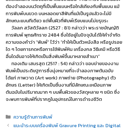
ต้องจำลองบนวัตถุที่เป็นพื้นแบนหรือใกล้เคียงกับพื้นแบน แม้
การพิมพ์บนขวด บนหลอดยาสีฟันที่แม้เป็นรูปแล้วจะไม่มี
ลักษณะแบนทีเดียว แต่พื้นผิวที่พิมพ์เรียบแบนไม่ขรุขระ
วัลลภ สวัสดิวัลลภ (2527 : 81) กล่าวว่า พระราชบัญญัติ
การพิมพ์ พุทธศักราช 2484 ซึ่งใช้อยู่ในปัจจุบันได้ให้คำจำกัด
ความของคำว่า “พิมพ์” ไว้ว่า “ทำให้เป็นตัวหนังสือ หรือรูปรอย
ใด ๆ โดยการกดหรือการใช้พิมพ์หิน เครื่องกล วิธีเคมี หรือวิธี
อื่นใดอันอาจให้เกิดเป็นสิ่งพิมพ์ขึ้นมาหลายสำเนา”
ทองเติม เสมรสุต (2517 : 54) กล่าวว่า ขอบข่ายของงาน
พิมพ์เป็นประดิษฐการซึ่งมุ่งหมายที่จะจำลองภาพต้นฉบับ
ได้แก่ ภาพวาด (Art work) ภาพถ่าย (Photography) ตัว
อักษร (Letter) ให้เกิดเป็นชิ้นงานที่มีลักษณะเหมือนภาพ
ต้นฉบับในปริมาณมาก ๆ บนพื้นผิวของวัสดุหลาย ๆ ชนิด ซึ่ง
จะพบการพิมพ์ที่ปรากฎในอุปกรณ์ในการดำรงชีวิต
Categories
ความรู้ด้านการพิมพ์
แนะนำระบบเครื่องพิมพ์ Gravure Printing และ Digital